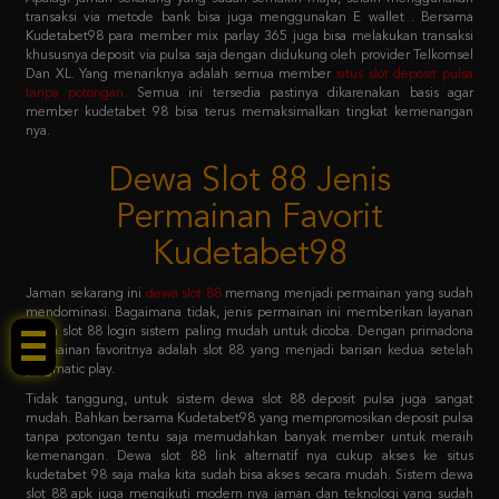
Kudetabet98 para member mix parlay 365 juga bisa melakukan transaksi
khususnya deposit via pulsa saja dengan didukung oleh provider Telkomsel
Dan XL. Yang menariknya adalah semua member
situs slot deposit pulsa
tanpa potongan
.
Semua ini tersedia pastinya dikarenakan basis agar
member kudetabet 98 bisa terus memaksimalkan tingkat kemenangan
nya.
Dewa Slot 88 Jenis
Permainan Favorit
Kudetabet98
Jaman sekarang ini
dewa slot 88
memang menjadi permainan yang sudah
KLIK DISINI!
mendominasi. Bagaimana tidak, jenis permainan ini memberikan layanan
dewa slot 88 login sistem paling mudah untuk dicoba. Dengan primadona
permainan favoritnya adalah slot 88 yang menjadi barisan kedua setelah
pragmatic play.
Tidak tanggung, untuk sistem dewa slot 88 deposit pulsa juga sangat
mudah. Bahkan bersama Kudetabet98 yang mempromosikan deposit pulsa
tanpa potongan tentu saja memudahkan banyak member untuk meraih
kemenangan. Dewa slot 88 link alternatif nya cukup akses ke situs
kudetabet 98 saja maka kita sudah bisa akses secara mudah. Sistem dewa
slot 88 apk juga mengikuti modern nya jaman dan teknologi yang sudah
berkembang pesat