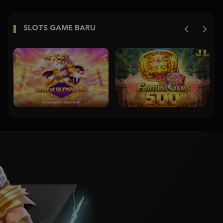
IDR
1,113,000.00
SLOTS GAME BARU
Gates of Olympus 1000
azisr****a
IDR
1,024,250.00
Gates of Olympus Super Scatter
nabi****8
IDR
970,150.00
Gates of Olympus Super Scatter
nabi****8
IDR
821,500.00
Gates of Olympus Super Scatter
nabi****8
IDR
759,320.00
Hokkaido Wolf