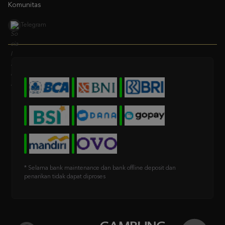
Telegram
* Selama bank maintenance dan bank offline deposit dan
penarikan tidak dapat diproses