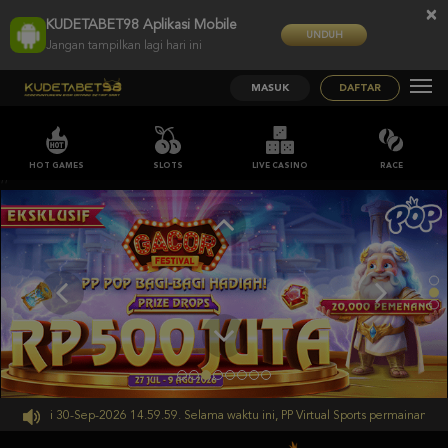
×
KUDETABET98 Aplikasi Mobile
UNDUH
Jangan tampilkan lagi hari ini
MASUK
DAFTAR
HOT GAMES
SLOTS
LIVE CASINO
RACE
;;
 sampai 30-Sep-2026 14.59.59. Selama waktu ini, PP Virtual Sports permainan tida