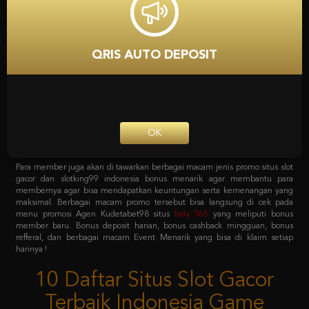
Mempercayai Kudetabet98
Slotking99 Zona Slot Terbaik
QRIS AUTO DEPOSIT
Sebagai agen online terpercaya pastinya semua pecinta taruhan harus
bergabung dengan situs yang tepat. Dengan sistem transaksi deposit dan
withdraw yang super cepat yaitu hanya memakan waktu maksimal 5 menit
saja. Semua transaksi akan diproses oleh sistem
slotking99
bersama
kudetabet98. Pastinya bersama agen Kudetabet Slot juga semua member
akan dipandu langsung oleh costumer service yang aktif 24 jam serta ramah
OK
dan berpengalaman.
Para member juga akan di tawarkan berbagai macam jenis promo situs slot
gacor dan slotking99 indonesia bonus menarik agar membantu para
membernya agar bisa mendapatkan keuntungan serta kemenangan yang
maksimal. Berbagai macam promo tersebut bisa langsung di cek pada
menu promosi Agen Kudetabet98 situs
bola 365
yang meliputi bonus
member baru. Bonus deposit harian, bonus cashback mingguan, bonus
refferal, dan berbagai macam Event Menarik yang bisa di klaim setiap
harinya !
10 Daftar Situs Slot Gacor
Terbaik Indonesia Game