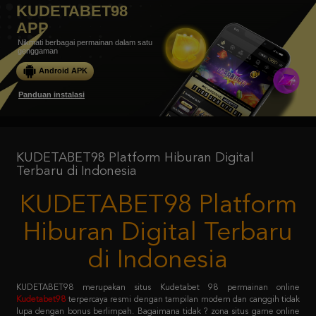
APP
Nikmati berbagai permainan dalam satu
genggaman
Android APK
Panduan instalasi
KUDETABET98 Platform Hiburan Digital
Terbaru di Indonesia
KUDETABET98 Platform
Hiburan Digital Terbaru
di Indonesia
KUDETABET98 merupakan situs Kudetabet 98 permainan online
Kudetabet98
terpercaya resmi dengan tampilan modern dan canggih tidak
lupa dengan bonus berlimpah. Bagaimana tidak ? zona situs game online
sudah berkembang semakin lengkap, modern dan banyak jenis. Tentu saja