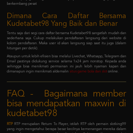
Dimana Cara Daftar Bersama
Kudetabet98 Yang Baik dan Benar
Tentu saja dari segi cara daftar bersama Kudetabet98 sangatlah mudah dan
sederhana saja. Cukup melakukan pendaftaran langsung dari website di
kolom pendaftaran. Maka user id akan langsung siap saat itu juga (dalam
hitungan per detik).
Ataupun untuk lebih efisien bisa melalui Livechat, Whatsapp, Telegram dan
Email pastinya didukung service selama 1x24 jam nonstop. Kepada anda
sehingga bisa menikmati permainan ini jauh lebih nyaman kapan dan
dimanapun ingin menikmati aldernalin
situs game bola dan slot
online.
FAQ - Bagaimana member
bisa mendapatkan maxwin di
kudetabet98
RTP
RTP merupakan Return To Player, istilah RTP oleh pemain slotking99
yang ingin mengetahui berapa besar kecilnya kemenangan mereka dalam
memainkan permainan yang akan dimainkan. Sehingga jika mengetahui