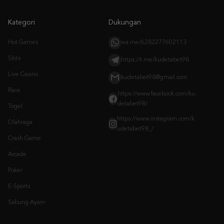
Kategori
Dukungan
Hot Games
wa.me/6282277602113
Slots
https://t.me/kudetabet98
Live Casino
kudetabet98@gmail.com
Race
https://www.facebook.com/ku
detabet98/
Togel
https://www.instagram.com/k
Olahraga
udetabet98_/
Crash Game
Arcade
Poker
E-Sports
Sabung Ayam
Komunitas