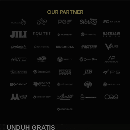
OUR PARTNER
UNDUH GRATIS
KUDETABET98