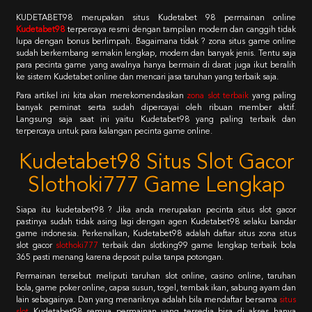
KUDETABET98 merupakan situs Kudetabet 98 permainan online
Kudetabet98
terpercaya resmi dengan tampilan modern dan canggih tidak
lupa dengan bonus berlimpah. Bagaimana tidak ? zona situs game online
sudah berkembang semakin lengkap, modern dan banyak jenis. Tentu saja
para pecinta game yang awalnya hanya bermain di darat juga ikut beralih
ke sistem Kudetabet online dan mencari jasa taruhan yang terbaik saja.
Para artikel ini kita akan merekomendasikan
zona slot terbaik
yang paling
banyak peminat serta sudah dipercayai oleh ribuan member aktif.
Langsung saja saat ini yaitu Kudetabet98 yang paling terbaik dan
terpercaya untuk para kalangan pecinta game online.
Kudetabet98 Situs Slot Gacor
Slothoki777 Game Lengkap
Siapa itu kudetabet98 ? Jika anda merupakan pecinta situs slot gacor
pastinya sudah tidak asing lagi dengan agen Kudetabet98 selaku bandar
game indonesia. Perkenalkan, Kudetabet98 adalah daftar situs zona situs
slot gacor
slothoki777
terbaik dan slotking99 game lengkap terbaik bola
365 pasti menang karena deposit pulsa tanpa potongan.
Permainan tersebut meliputi taruhan slot online, casino online, taruhan
bola, game poker online, capsa susun, togel, tembak ikan, sabung ayam dan
lain sebagainya. Dan yang menariknya adalah bila mendaftar bersama
situs