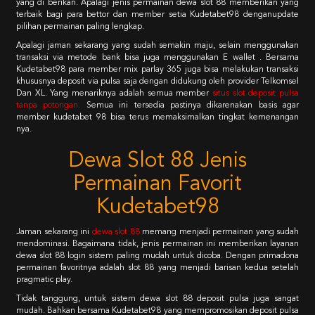
yang di berikan. Apalagi jenis permainan dewa slot 88 memberikan yang
terbaik bagi para bettor dan member setia Kudetabet98 denganupdate
pilihan permainan paling lengkap.
Apalagi jaman sekarang yang sudah semakin maju, selain menggunakan
transaksi via metode bank bisa juga menggunakan E wallet . Bersama
Kudetabet98 para member mix parlay 365 juga bisa melakukan transaksi
khususnya deposit via pulsa saja dengan didukung oleh provider Telkomsel
Dan XL. Yang menariknya adalah semua member
situs slot deposit pulsa
tanpa potongan
.
Semua ini tersedia pastinya dikarenakan basis agar
member kudetabet 98 bisa terus memaksimalkan tingkat kemenangan
nya.
Dewa Slot 88 Jenis
Permainan Favorit
Kudetabet98
Jaman sekarang ini
dewa slot 88
memang menjadi permainan yang sudah
mendominasi. Bagaimana tidak, jenis permainan ini memberikan layanan
dewa slot 88 login sistem paling mudah untuk dicoba. Dengan primadona
permainan favoritnya adalah slot 88 yang menjadi barisan kedua setelah
pragmatic play.
Tidak tanggung, untuk sistem dewa slot 88 deposit pulsa juga sangat
mudah. Bahkan bersama Kudetabet98 yang mempromosikan deposit pulsa