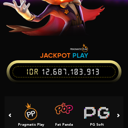
JACKPOT
PLAY
IDR
12,687,103,913
Pragmatic Play
Fat Panda
PG Soft
Slot