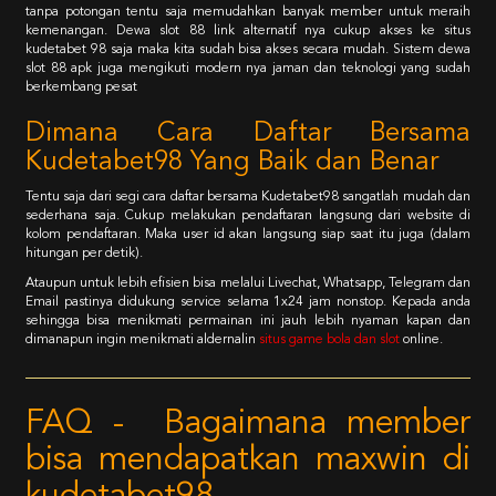
tanpa potongan tentu saja memudahkan banyak member untuk meraih
kemenangan. Dewa slot 88 link alternatif nya cukup akses ke situs
kudetabet 98 saja maka kita sudah bisa akses secara mudah. Sistem dewa
slot 88 apk juga mengikuti modern nya jaman dan teknologi yang sudah
berkembang pesat
Dimana Cara Daftar Bersama
Kudetabet98 Yang Baik dan Benar
Tentu saja dari segi cara daftar bersama Kudetabet98 sangatlah mudah dan
sederhana saja. Cukup melakukan pendaftaran langsung dari website di
kolom pendaftaran. Maka user id akan langsung siap saat itu juga (dalam
hitungan per detik).
Ataupun untuk lebih efisien bisa melalui Livechat, Whatsapp, Telegram dan
Email pastinya didukung service selama 1x24 jam nonstop. Kepada anda
sehingga bisa menikmati permainan ini jauh lebih nyaman kapan dan
dimanapun ingin menikmati aldernalin
situs game bola dan slot
online.
FAQ - Bagaimana member
bisa mendapatkan maxwin di