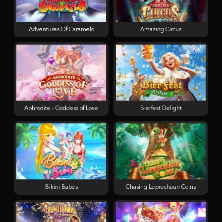
Adventures Of Caramelo
Amazing Circus
Aphrodite - Goddess of Love
Bierfest Delight
Bikini Babes
Chasing Leprechaun Coins