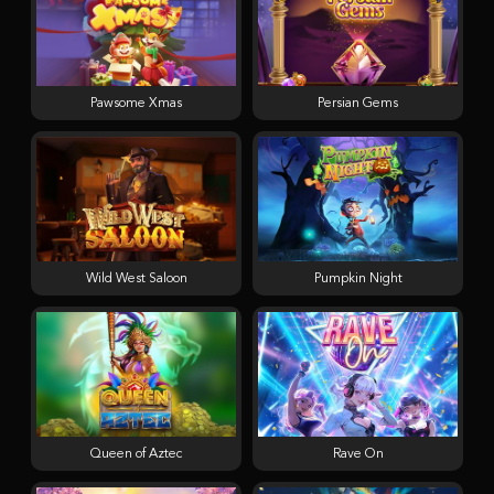
Pawsome Xmas
Persian Gems
Wild West Saloon
Pumpkin Night
Queen of Aztec
Rave On