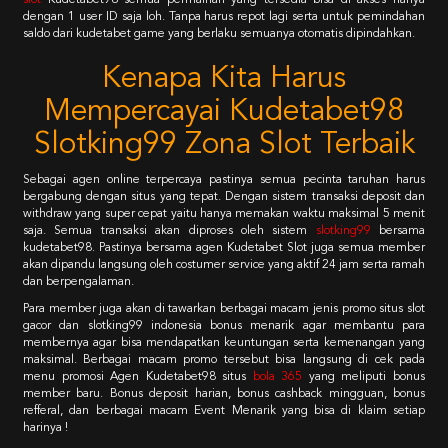
slot
Kudetabet98 semua permainan yang tersedia bisa di akses hanya
dengan 1 user ID saja loh. Tanpa harus repot lagi serta untuk pemindahan
saldo dari kudetabet game yang berlaku semuanya otomatis dipindahkan.
Kenapa Kita Harus
Mempercayai Kudetabet98
Slotking99 Zona Slot Terbaik
Sebagai agen online terpercaya pastinya semua pecinta taruhan harus
bergabung dengan situs yang tepat. Dengan sistem transaksi deposit dan
withdraw yang super cepat yaitu hanya memakan waktu maksimal 5 menit
saja. Semua transaksi akan diproses oleh sistem
slotking99
bersama
kudetabet98. Pastinya bersama agen Kudetabet Slot juga semua member
akan dipandu langsung oleh costumer service yang aktif 24 jam serta ramah
dan berpengalaman.
Para member juga akan di tawarkan berbagai macam jenis promo situs slot
gacor dan slotking99 indonesia bonus menarik agar membantu para
membernya agar bisa mendapatkan keuntungan serta kemenangan yang
maksimal. Berbagai macam promo tersebut bisa langsung di cek pada
menu promosi Agen Kudetabet98 situs
bola 365
yang meliputi bonus
member baru. Bonus deposit harian, bonus cashback mingguan, bonus
refferal, dan berbagai macam Event Menarik yang bisa di klaim setiap
harinya !