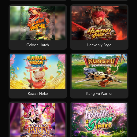
Golden Hatch
Heavenly Sage
Kawaii Neko
Kung Fu Warrior