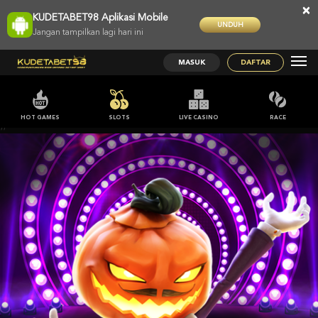
×
KUDETABET98 Aplikasi Mobile
UNDUH
Jangan tampilkan lagi hari ini
MASUK
DAFTAR
HOT GAMES
SLOTS
LIVE CASINO
RACE
;;