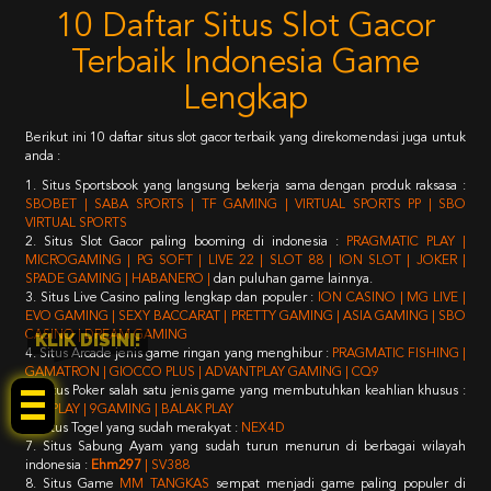
10 Daftar Situs Slot Gacor
Terbaik Indonesia Game
Lengkap
Berikut ini 10 daftar situs slot gacor terbaik yang direkomendasi juga untuk
anda :
1. Situs Sportsbook yang langsung bekerja sama dengan produk raksasa :
SBOBET | SABA SPORTS | TF GAMING | VIRTUAL SPORTS PP | SBO
VIRTUAL SPORTS
2. Situs Slot Gacor paling booming di indonesia :
PRAGMATIC PLAY |
MICROGAMING | PG SOFT | LIVE 22 | SLOT 88 | ION SLOT | JOKER |
SPADE GAMING | HABANERO |
dan puluhan game lainnya.
3. Situs Live Casino paling lengkap dan populer :
ION CASINO | MG LIVE |
EVO GAMING | SEXY BACCARAT | PRETTY GAMING | ASIA GAMING | SBO
CASINO | DREAM GAMING
KLIK DISINI!
4. Situs Arcade jenis game ringan yang menghibur :
PRAGMATIC FISHING |
GAMATRON | GIOCCO PLUS | ADVANTPLAY GAMING | CQ9
5. Situs Poker salah satu jenis game yang membutuhkan keahlian khusus :
IDN PLAY | 9GAMING | BALAK PLAY
6. Situs Togel yang sudah merakyat :
NEX4D
7. Situs Sabung Ayam yang sudah turun menurun di berbagai wilayah
indonesia :
Ehm297
| SV388
8. Situs Game
MM TANGKAS
sempat menjadi game paling populer di