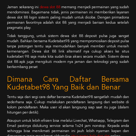
Jaman sekarang ini
dewa slot 88
memang menjadi permainan yang sudah
mendominasi. Bagaimana tidak, jenis permainan ini memberikan layanan
dewa slot 88 login sistem paling mudah untuk dicoba. Dengan primadona
permainan favoritnya adalah slot 88 yang menjadi barisan kedua setelah
pragmatic play.
Tidak tanggung, untuk sistem dewa slot 88 deposit pulsa juga sangat
mudah. Bahkan bersama Kudetabet98 yang mempromosikan deposit pulsa
tanpa potongan tentu saja memudahkan banyak member untuk meraih
kemenangan. Dewa slot 88 link alternatif nya cukup akses ke situs
kudetabet 98 saja maka kita sudah bisa akses secara mudah. Sistem dewa
slot 88 apk juga mengikuti modern nya jaman dan teknologi yang sudah
berkembang pesat
Dimana Cara Daftar Bersama
Kudetabet98 Yang Baik dan Benar
Tentu saja dari segi cara daftar bersama Kudetabet98 sangatlah mudah dan
sederhana saja. Cukup melakukan pendaftaran langsung dari website di
kolom pendaftaran. Maka user id akan langsung siap saat itu juga (dalam
hitungan per detik).
Ataupun untuk lebih efisien bisa melalui Livechat, Whatsapp, Telegram dan
Email pastinya didukung service selama 1x24 jam nonstop. Kepada anda
sehingga bisa menikmati permainan ini jauh lebih nyaman kapan dan