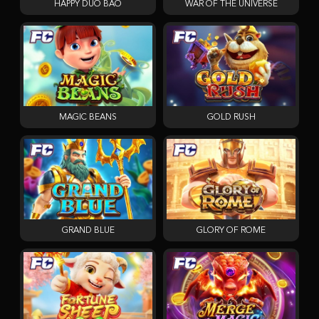
HAPPY DUO BAO
WAR OF THE UNIVERSE
MAGIC BEANS
GOLD RUSH
GRAND BLUE
GLORY OF ROME