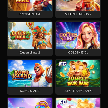
REVOLVER HARE
SUPER ELEMENTS 2
Queen of Inca 2
GOLDEN IDOL
KONG ISLAND
JUNGLE BANG BANG