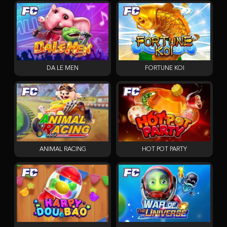
DA LE MEN
FORTUNE KOI
ANIMAL RACING
HOT POT PARTY