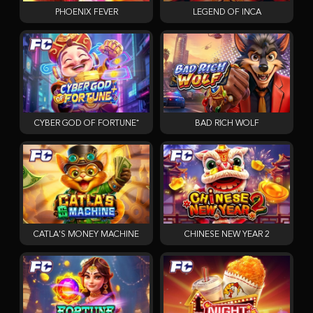
PHOENIX FEVER
LEGEND OF INCA
CYBER GOD OF FORTUNE⁺
BAD RICH WOLF
CATLA'S MONEY MACHINE
CHINESE NEW YEAR 2