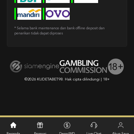
* Selama bank maintenance dan bank offline deposit dan
penarikan tidak dapat diproses
©2026 KUDETABET98. Hak cipta dilindungi | 18+