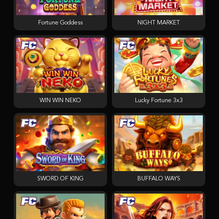
Fortune Goddess
NIGHT MARKET
WIN WIN NEKO
Lucky Fortune 3x3
SWORD OF KING
BUFFALO WAYS