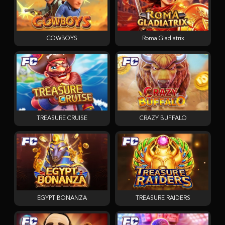
COWBOYS
Roma Gladiatrix
TREASURE CRUISE
CRAZY BUFFALO
EGYPT BONANZA
TREASURE RAIDERS