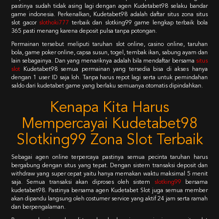
pastinya sudah tidak asing lagi dengan agen Kudetabet98 selaku bandar
game indonesia. Perkenalkan, Kudetabet98 adalah daftar situs zona situs
slot gacor
slothoki777
terbaik dan slotking99 game lengkap terbaik bola
365 pasti menang karena deposit pulsa tanpa potongan.
Permainan tersebut meliputi taruhan slot online, casino online, taruhan
bola, game poker online, capsa susun, togel, tembak ikan, sabung ayam dan
lain sebagainya. Dan yang menariknya adalah bila mendaftar bersama
situs
slot
Kudetabet98 semua permainan yang tersedia bisa di akses hanya
dengan 1 user ID saja loh. Tanpa harus repot lagi serta untuk pemindahan
saldo dari kudetabet game yang berlaku semuanya otomatis dipindahkan.
Kenapa Kita Harus
Mempercayai Kudetabet98
Slotking99 Zona Slot Terbaik
Sebagai agen online terpercaya pastinya semua pecinta taruhan harus
bergabung dengan situs yang tepat. Dengan sistem transaksi deposit dan
withdraw yang super cepat yaitu hanya memakan waktu maksimal 5 menit
saja. Semua transaksi akan diproses oleh sistem
slotking99
bersama
kudetabet98. Pastinya bersama agen Kudetabet Slot juga semua member
akan dipandu langsung oleh costumer service yang aktif 24 jam serta ramah
dan berpengalaman.