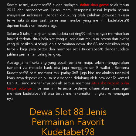
Secara resmi, kudetabet98 sudah melayani
daftar situs game
sejak tahun
2017 dan mendapatkan lisensi resmi beroperasi resmi kepada semua
masyarakat indonesia. Dengan didukung oleh puluhan provider raksasa
terkemuka di atas, pastinya semua member yang memilih kudetabet98
dijamin tidak akan kecewa lagi.
Selama 5 tahun berjalan, situs kudeta slotking99 telah banyak memberikan
inovasi terbaru situs bola slot yang di sediakan maupun promo dan event
yang di berikan. Apalagi jenis permainan dewa slot 88 memberikan yang
terbaik bagi para bettor dan member setia Kudetabet98 denganupdate
pilihan permainan paling lengkap.
Apalagi jaman sekarang yang sudah semakin maju, selain menggunakan
transaksi via metode bank bisa juga menggunakan E wallet . Bersama
Kudetabet98 para member mix parlay 365 juga bisa melakukan transaksi
khususnya deposit via pulsa saja dengan didukung oleh provider Telkomsel
Dan XL. Yang menariknya adalah semua member
situs slot deposit pulsa
tanpa potongan
.
Semua ini tersedia pastinya dikarenakan basis agar
member kudetabet 98 bisa terus memaksimalkan tingkat kemenangan
nya.
Dewa Slot 88 Jenis
Permainan Favorit
Kudetabet98