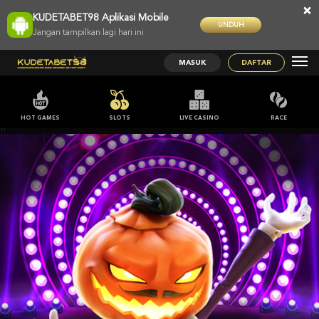
×
KUDETABET98 Aplikasi Mobile
UNDUH
Jangan tampilkan lagi hari ini
MASUK
DAFTAR
HOT GAMES
SLOTS
LIVE CASINO
RACE
;;