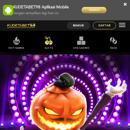
×
KUDETABET98 Aplikasi Mobile
UNDUH
Jangan tampilkan lagi hari ini
MASUK
DAFTAR
HOT GAMES
SLOTS
LIVE CASINO
RACE
;;