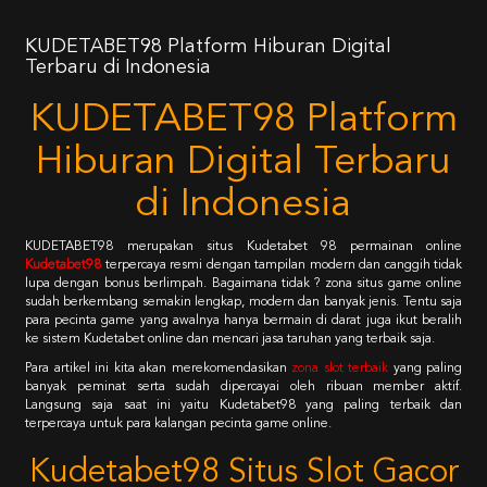
KUDETABET98 Platform Hiburan Digital
Terbaru di Indonesia
KUDETABET98 Platform
Hiburan Digital Terbaru
di Indonesia
KUDETABET98 merupakan situs Kudetabet 98 permainan online
Kudetabet98
terpercaya resmi dengan tampilan modern dan canggih tidak
lupa dengan bonus berlimpah. Bagaimana tidak ? zona situs game online
sudah berkembang semakin lengkap, modern dan banyak jenis. Tentu saja
para pecinta game yang awalnya hanya bermain di darat juga ikut beralih
ke sistem Kudetabet online dan mencari jasa taruhan yang terbaik saja.
Para artikel ini kita akan merekomendasikan
zona slot terbaik
yang paling
banyak peminat serta sudah dipercayai oleh ribuan member aktif.
Langsung saja saat ini yaitu Kudetabet98 yang paling terbaik dan
terpercaya untuk para kalangan pecinta game online.
Kudetabet98 Situs Slot Gacor