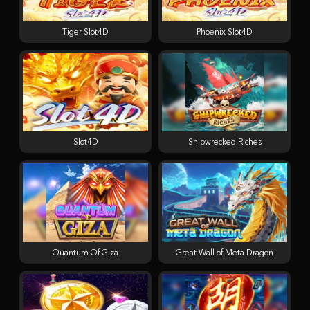
Tiger Slot4D
Phoenix Slot4D
Slot4D
Shipwrecked Riches
Quantum Of Giza
Great Wall of Meta Dragon