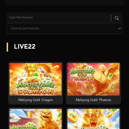
LIVE22
Mahjong Gold: Dragon
Mahjong Gold: Phoenix