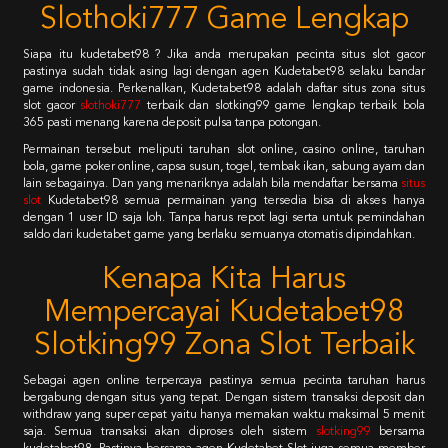
Slothoki777 Game Lengkap
Siapa itu kudetabet98 ? Jika anda merupakan pecinta situs slot gacor
pastinya sudah tidak asing lagi dengan agen Kudetabet98 selaku bandar
game indonesia. Perkenalkan, Kudetabet98 adalah daftar situs zona situs
slot gacor
slothoki777
terbaik dan slotking99 game lengkap terbaik bola
365 pasti menang karena deposit pulsa tanpa potongan.
Permainan tersebut meliputi taruhan slot online, casino online, taruhan
bola, game poker online, capsa susun, togel, tembak ikan, sabung ayam dan
lain sebagainya. Dan yang menariknya adalah bila mendaftar bersama
situs
slot
Kudetabet98 semua permainan yang tersedia bisa di akses hanya
dengan 1 user ID saja loh. Tanpa harus repot lagi serta untuk pemindahan
saldo dari kudetabet game yang berlaku semuanya otomatis dipindahkan.
Kenapa Kita Harus
Mempercayai Kudetabet98
Slotking99 Zona Slot Terbaik
Sebagai agen online terpercaya pastinya semua pecinta taruhan harus
bergabung dengan situs yang tepat. Dengan sistem transaksi deposit dan
withdraw yang super cepat yaitu hanya memakan waktu maksimal 5 menit
saja. Semua transaksi akan diproses oleh sistem
slotking99
bersama