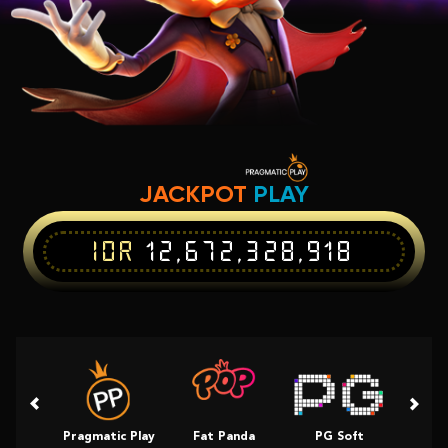
JACKPOT
PLAY
IDR
12,672,328,918
Pragmatic Play
Fat Panda
PG Soft
Slot