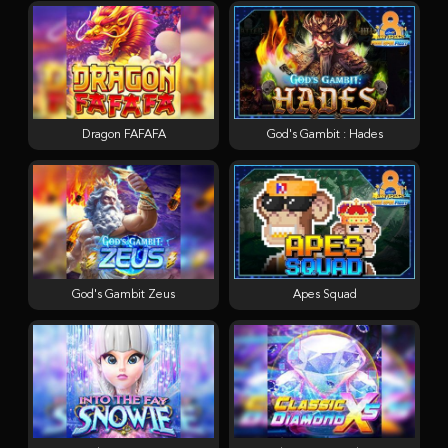
Dragon FAFAFA
God's Gambit : Hades
God's Gambit Zeus
Apes Squad