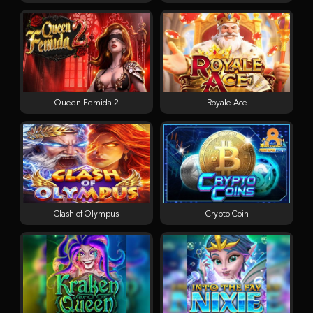
Queen Femida 2
Royale Ace
Clash of Olympus
Crypto Coin