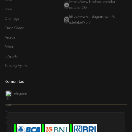
Race
https://www.facebook.com/ku
detabet98/
Togel
https://www.instagram.com/k
Olahraga
udetabet98_/
Crash Game
Arcade
Poker
E-Sports
Sabung Ayam
Komunitas
Telegram