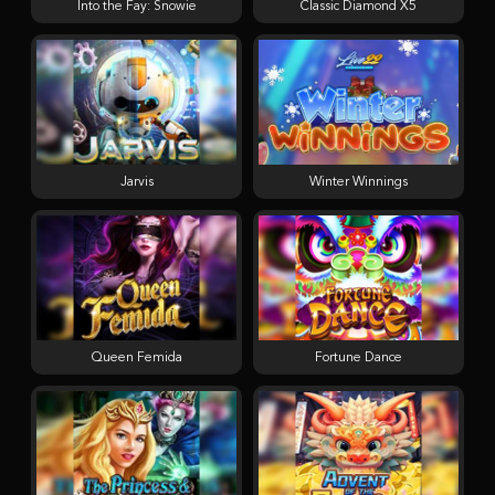
Into the Fay: Snowie
Classic Diamond X5
Jarvis
Winter Winnings
Queen Femida
Fortune Dance