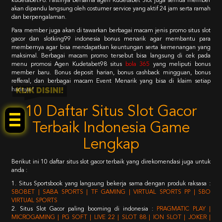
kudetabet98. Pastinya bersama agen Kudetabet Slot juga semua member
akan dipandu langsung oleh costumer service yang aktif 24 jam serta ramah
dan berpengalaman.
Para member juga akan di tawarkan berbagai macam jenis promo situs slot
gacor dan slotking99 indonesia bonus menarik agar membantu para
membernya agar bisa mendapatkan keuntungan serta kemenangan yang
maksimal. Berbagai macam promo tersebut bisa langsung di cek pada
menu promosi Agen Kudetabet98 situs
bola 365
yang meliputi bonus
member baru. Bonus deposit harian, bonus cashback mingguan, bonus
refferal, dan berbagai macam Event Menarik yang bisa di klaim setiap
KLIK DISINI!
harinya !
10 Daftar Situs Slot Gacor
Terbaik Indonesia Game
Lengkap
Berikut ini 10 daftar situs slot gacor terbaik yang direkomendasi juga untuk
anda :
1. Situs Sportsbook yang langsung bekerja sama dengan produk raksasa :
SBOBET | SABA SPORTS | TF GAMING | VIRTUAL SPORTS PP | SBO
VIRTUAL SPORTS
2. Situs Slot Gacor paling booming di indonesia :
PRAGMATIC PLAY |
MICROGAMING | PG SOFT | LIVE 22 | SLOT 88 | ION SLOT | JOKER |