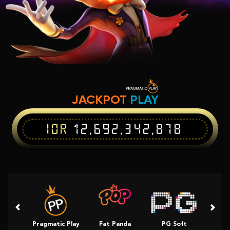
JACKPOT
PLAY
IDR
12,692,342,878
Pragmatic Play
Fat Panda
PG Soft
Slot