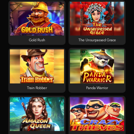
Gold Rush
The Unsurpassed Grace
Train Robber
Panda Warrior