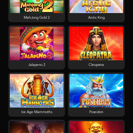
MahJong Gold 2
Arctic King
Jalapeno 2
Cleopatra
Ice Age Mammoths
Poseidon