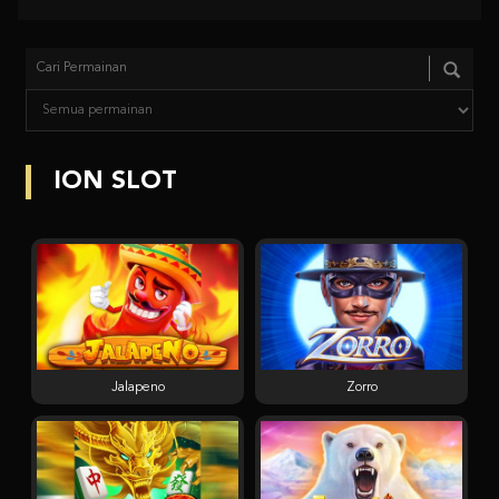
ION SLOT
Jalapeno
Zorro