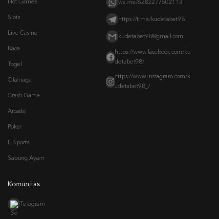
Hot Games
wa.me/6282277602113
Slots
https://t.me/kudetabet98
Live Casino
kudetabet98@gmail.com
Race
https://www.facebook.com/ku
detabet98/
Togel
https://www.instagram.com/k
Olahraga
udetabet98_/
Crash Game
Arcade
Poker
E-Sports
Sabung Ayam
Komunitas
Telegram