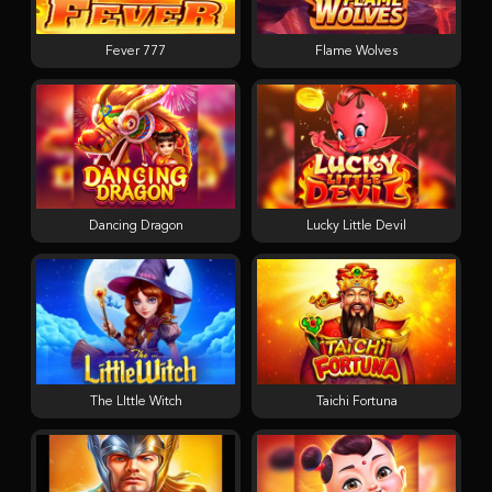
Fever 777
Flame Wolves
Dancing Dragon
Lucky Little Devil
The LIttle Witch
Taichi Fortuna