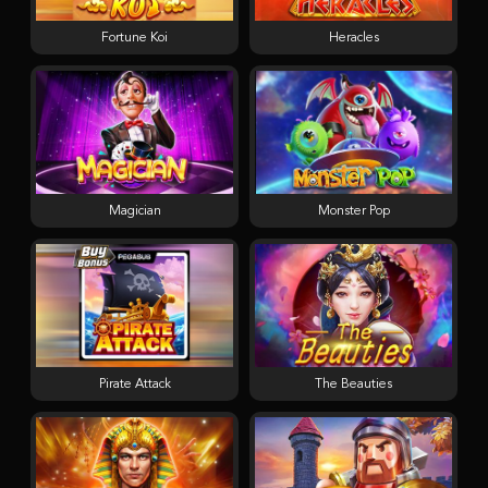
Fortune Koi
Heracles
Magician
Monster Pop
Pirate Attack
The Beauties