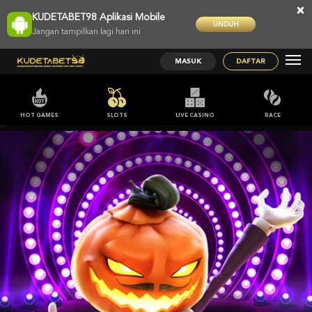
×
KUDETABET98 Aplikasi Mobile
UNDUH
Jangan tampilkan lagi hari ini
MASUK
DAFTAR
HOT GAMES
SLOTS
LIVE CASINO
RACE
;;