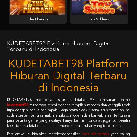
The Pharaoh
Toy Soldiers
KUDETABET98 Platform Hiburan Digital
Terbaru di Indonesia
KUDETABET98 Platform
Hiburan Digital Terbaru
di Indonesia
KUDETABET98 merupakan situs Kudetabet 98 permainan online
Kudetabet98
terpercaya resmi dengan tampilan modern dan canggih tidak
lupa dengan bonus berlimpah. Bagaimana tidak ? zona situs game online
sudah berkembang semakin lengkap, modern dan banyak jenis. Tentu saja
para pecinta game yang awalnya hanya bermain di darat juga ikut beralih
ke sistem Kudetabet online dan mencari jasa taruhan yang terbaik saja.
Para artikel ini kita akan merekomendasikan
zona slot terbaik
yang paling