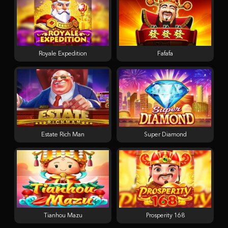
Royale Expedition
Fafafa
Estate Rich Man
Super Diamond
Tianhou Mazu
Prosperity 168