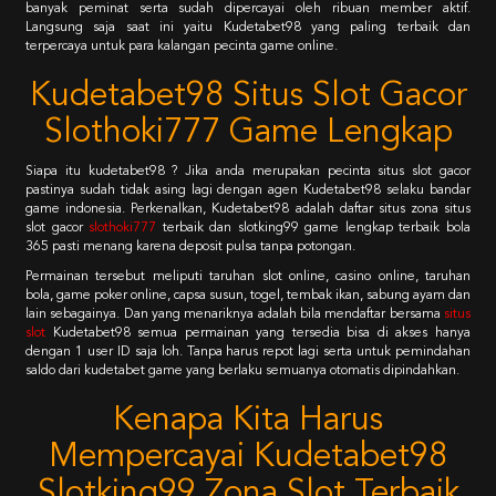
banyak peminat serta sudah dipercayai oleh ribuan member aktif.
Langsung saja saat ini yaitu Kudetabet98 yang paling terbaik dan
terpercaya untuk para kalangan pecinta game online.
Kudetabet98 Situs Slot Gacor
Slothoki777 Game Lengkap
Siapa itu kudetabet98 ? Jika anda merupakan pecinta situs slot gacor
pastinya sudah tidak asing lagi dengan agen Kudetabet98 selaku bandar
game indonesia. Perkenalkan, Kudetabet98 adalah daftar situs zona situs
slot gacor
slothoki777
terbaik dan slotking99 game lengkap terbaik bola
365 pasti menang karena deposit pulsa tanpa potongan.
Permainan tersebut meliputi taruhan slot online, casino online, taruhan
bola, game poker online, capsa susun, togel, tembak ikan, sabung ayam dan
lain sebagainya. Dan yang menariknya adalah bila mendaftar bersama
situs
slot
Kudetabet98 semua permainan yang tersedia bisa di akses hanya
dengan 1 user ID saja loh. Tanpa harus repot lagi serta untuk pemindahan
saldo dari kudetabet game yang berlaku semuanya otomatis dipindahkan.
Kenapa Kita Harus
Mempercayai Kudetabet98
Slotking99 Zona Slot Terbaik