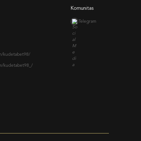
Komunitas
Telegram
m/kudetabet98/
om/kudetabet98_/