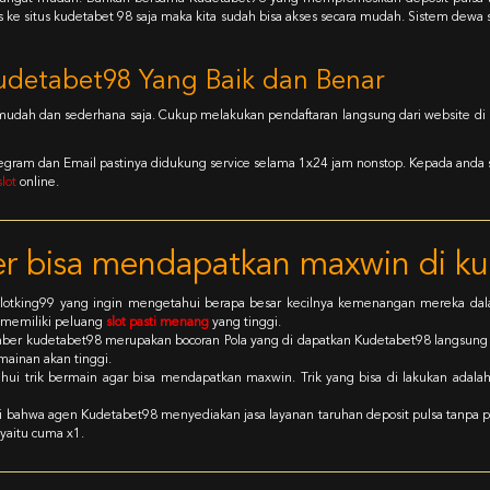
s ke situs kudetabet 98 saja maka kita sudah bisa akses secara mudah. Sistem dewa
udetabet98 Yang Baik dan Benar
 mudah dan sederhana saja. Cukup melakukan pendaftaran langsung dari website di k
Telegram dan Email pastinya didukung service selama 1x24 jam nonstop. Kepada anda
lot
online.
 bisa mendapatkan maxwin di k
n slotking99 yang ingin mengetahui berapa besar kecilnya kemenangan mereka d
 memiliki peluang
slot pasti menang
yang tinggi.
ber kudetabet98 merupakan bocoran Pola yang di dapatkan Kudetabet98 langsun
ainan akan tinggi.
ui trik bermain agar bisa mendapatkan maxwin. Trik yang bisa di lakukan adala
ui bahwa agen Kudetabet98 menyediakan jasa layanan taruhan deposit pulsa tanpa p
yaitu cuma x1.