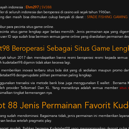
ayah indonesia :
Ehm297
| SV388
 di seluruh indonesia dan beroperasi di casino asli sejak tahun 1960an.
ng dan masih bisa ditemukan cukup banyak di darat :
SPADE FISHING GAMING 
bur para pecinta situs game online.
a pecinta situs game lengkap agar bebas memilih. Jenis permainan apa yang digema
 user ID saja sudah bisa bermain semua game online yang disediakan permainan dew
98 Beroperasi Sebagai Situs Game Leng
ejak tahun 2017 dan mendapatkan lisensi resmi beroperasi resmi kepada semua 
 kudetabet98 dijamin tidak akan kecewa lagi.
k memberikan inovasi terbaru situs bola slot yang di sediakan maupun promo da
detabet98 denganupdate pilihan permainan paling lengkap.
ggunakan transaksi via metode bank bisa juga menggunakan E wallet . Bersama
g oleh provider Telkomsel Dan XL. Yang menariknya adalah semua member
situs
simalkan tingkat kemenangan nya.
t 88 Jenis Permainan Favorit Ku
g sudah mendominasi. Bagaimana tidak, jenis permainan ini memberikan layanan
san kedua setelah pragmatic play.
uga sangat mudah. Bahkan bersama Kudetabet98 yang mempromosikan deposit puls