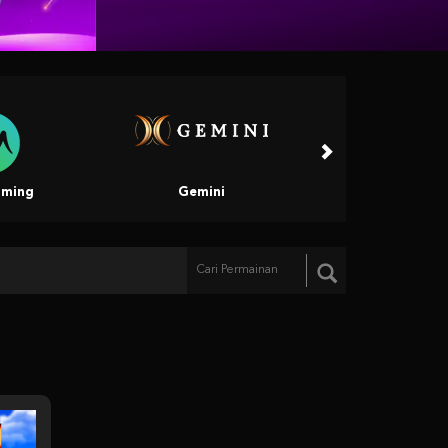
aming
Gemini
InOut