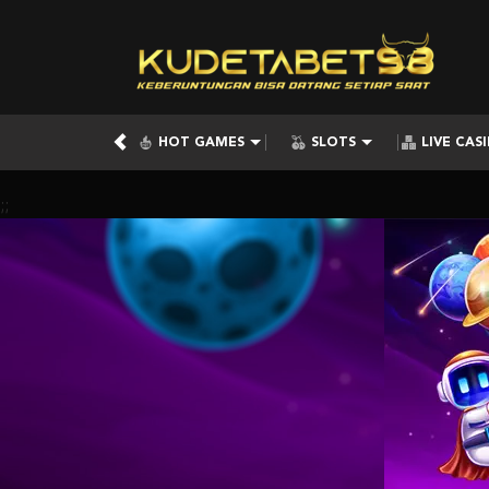
HOT GAMES
SLOTS
LIVE CAS
;;