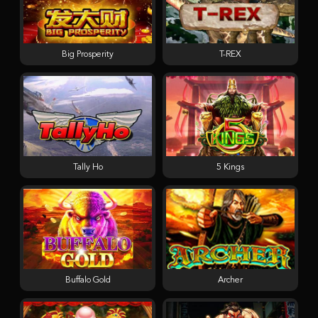
Big Prosperity
T-REX
Tally Ho
5 Kings
Buffalo Gold
Archer