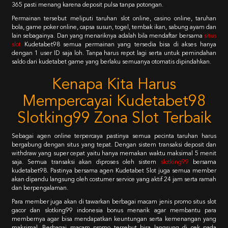
365 pasti menang karena deposit pulsa tanpa potongan.
Permainan tersebut meliputi taruhan slot online, casino online, taruhan
bola, game poker online, capsa susun, togel, tembak ikan, sabung ayam dan
lain sebagainya. Dan yang menariknya adalah bila mendaftar bersama
situs
slot
Kudetabet98 semua permainan yang tersedia bisa di akses hanya
dengan 1 user ID saja loh. Tanpa harus repot lagi serta untuk pemindahan
saldo dari kudetabet game yang berlaku semuanya otomatis dipindahkan.
Kenapa Kita Harus
Mempercayai Kudetabet98
Slotking99 Zona Slot Terbaik
Sebagai agen online terpercaya pastinya semua pecinta taruhan harus
bergabung dengan situs yang tepat. Dengan sistem transaksi deposit dan
withdraw yang super cepat yaitu hanya memakan waktu maksimal 5 menit
saja. Semua transaksi akan diproses oleh sistem
slotking99
bersama
kudetabet98. Pastinya bersama agen Kudetabet Slot juga semua member
akan dipandu langsung oleh costumer service yang aktif 24 jam serta ramah
dan berpengalaman.
Para member juga akan di tawarkan berbagai macam jenis promo situs slot
gacor dan slotking99 indonesia bonus menarik agar membantu para
membernya agar bisa mendapatkan keuntungan serta kemenangan yang