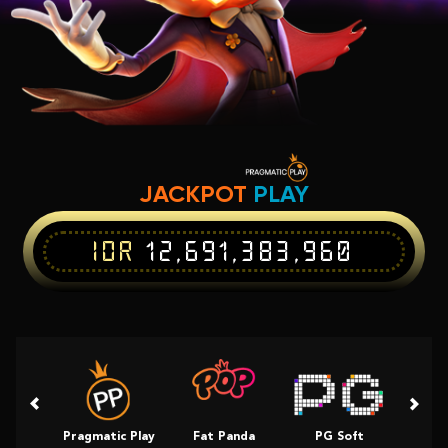
JACKPOT
PLAY
IDR
12,691,383,960
Pragmatic Play
Fat Panda
PG Soft
Slot