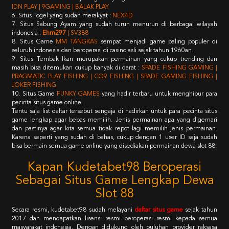
IDN PLAY | 9GAMING | BALAK PLAY
6. Situs Togel yang sudah merakyat :
NEX4D
7. Situs Sabung Ayam yang sudah turun menurun di berbagai wilayah
indonesia :
Ehm297
| SV388
8. Situs Game
MM TANGKAS
sempat menjadi game paling populer di
seluruh indonesia dan beroperasi di casino asli sejak tahun 1960an.
9. Situs Tembak Ikan merupakan permainan yang cukup trending dan
masih bisa ditemukan cukup banyak di darat :
SPADE FISHING GAMING |
PRAGMATIC PLAY FISHING | CQ9 FISHING | SPADE GAMING FISHING |
JOKER FISHING
10. Situs Game
FUNKY GAMES
yang hadir terbaru untuk menghibur para
pecinta situs game online.
Tentu saja list daftar tersebut sengaja di hadirkan untuk para pecinta situs
game lengkap agar bebas memilih. Jenis permainan apa yang digemari
dan pastinya agar kita semua tidak repot lagi memilih jenis permainan.
Karena seperti yang sudah di bahas, cukup dengan 1 user ID saja sudah
bisa bermain semua game online yang disediakan permainan dewa slot 88.
Kapan Kudetabet98 Beroperasi
Sebagai Situs Game Lengkap Dewa
Slot 88
Secara resmi, kudetabet98 sudah melayani
daftar situs game
sejak tahun
2017 dan mendapatkan lisensi resmi beroperasi resmi kepada semua
masyarakat indonesia. Dengan didukung oleh puluhan provider raksasa