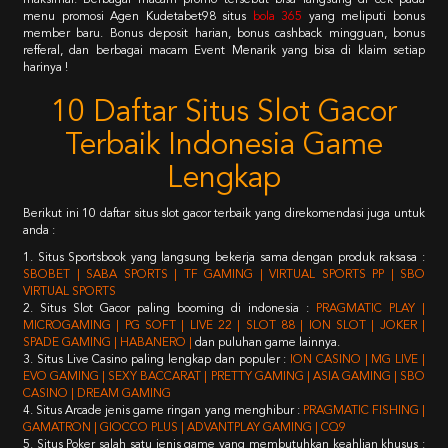
maksimal. Berbagai macam promo tersebut bisa langsung di cek pada
menu promosi Agen Kudetabet98 situs
bola 365
yang meliputi bonus
member baru. Bonus deposit harian, bonus cashback mingguan, bonus
refferal, dan berbagai macam Event Menarik yang bisa di klaim setiap
harinya !
10 Daftar Situs Slot Gacor
Terbaik Indonesia Game
Lengkap
Berikut ini 10 daftar situs slot gacor terbaik yang direkomendasi juga untuk
anda :
1. Situs Sportsbook yang langsung bekerja sama dengan produk raksasa :
SBOBET | SABA SPORTS | TF GAMING | VIRTUAL SPORTS PP | SBO
VIRTUAL SPORTS
2. Situs Slot Gacor paling booming di indonesia :
PRAGMATIC PLAY |
MICROGAMING | PG SOFT | LIVE 22 | SLOT 88 | ION SLOT | JOKER |
SPADE GAMING | HABANERO |
dan puluhan game lainnya.
3. Situs Live Casino paling lengkap dan populer :
ION CASINO | MG LIVE |
EVO GAMING | SEXY BACCARAT | PRETTY GAMING | ASIA GAMING | SBO
CASINO | DREAM GAMING
4. Situs Arcade jenis game ringan yang menghibur :
PRAGMATIC FISHING |
GAMATRON | GIOCCO PLUS | ADVANTPLAY GAMING | CQ9
5. Situs Poker salah satu jenis game yang membutuhkan keahlian khusus :