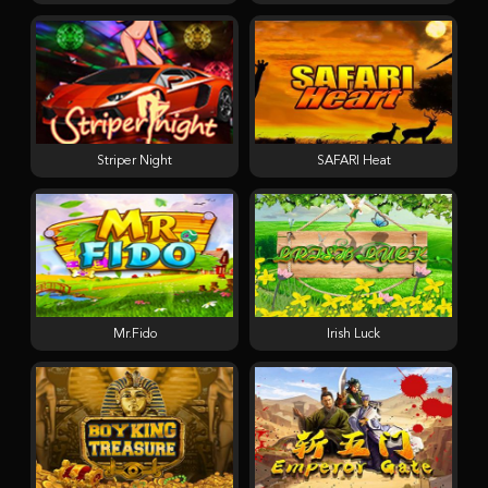
Striper Night
SAFARI Heat
Mr.Fido
Irish Luck