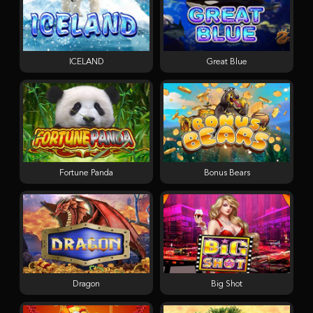
ICELAND
Great Blue
Fortune Panda
Bonus Bears
Dragon
Big Shot