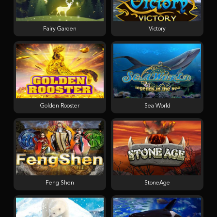
Fairy Garden
Victory
Golden Rooster
Sea World
Feng Shen
StoneAge