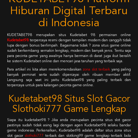
Hiburan Digital Terbaru
di Indonesia
KUDETABET98 merupakan situs Kudetabet 98 permainan online
Kudetabet98
terpercaya resmi dengan tampilan modern dan canggih tidak
lupa dengan bonus berlimpah. Bagaimana tidak ? zona situs game online
sudah berkembang semakin lengkap, modern dan banyak jenis. Tentu saja
para pecinta game yang awalnya hanya bermain di darat juga ikut beralih
ke sistem Kudetabet online dan mencari jasa taruhan yang terbaik saja.
Para artikel ini kita akan merekomendasikan
zona slot terbaik
yang paling
banyak peminat serta sudah dipercayai oleh ribuan member aktif.
Langsung saja saat ini yaitu Kudetabet98 yang paling terbaik dan
terpercaya untuk para kalangan pecinta game online.
Kudetabet98 Situs Slot Gacor
Slothoki777 Game Lengkap
Siapa itu kudetabet98 ? Jika anda merupakan pecinta situs slot gacor
pastinya sudah tidak asing lagi dengan agen Kudetabet98 selaku bandar
game indonesia. Perkenalkan, Kudetabet98 adalah daftar situs zona situs
slot gacor
slothoki777
terbaik dan slotking99 game lengkap terbaik bola