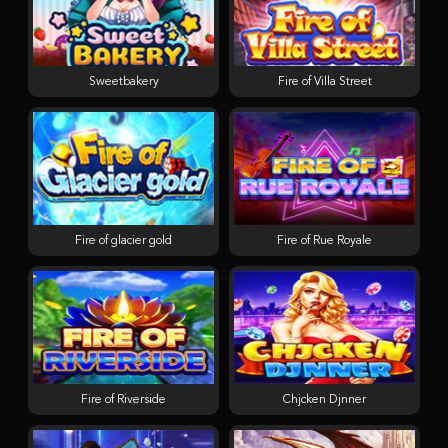
Sweetbakery
Fire of Villa Street
Fire of glacier gold
Fire of Rue Royale
Fire of Riverside
Chjcken Djnner