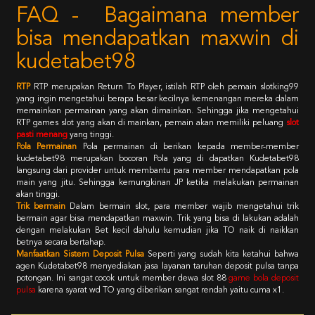
FAQ - Bagaimana member
bisa mendapatkan maxwin di
kudetabet98
RTP
RTP merupakan Return To Player, istilah RTP oleh pemain slotking99
yang ingin mengetahui berapa besar kecilnya kemenangan mereka dalam
memainkan permainan yang akan dimainkan. Sehingga jika mengetahui
RTP games slot yang akan di mainkan, pemain akan memiliki peluang
slot
pasti menang
yang tinggi.
Pola Permainan
Pola permainan di berikan kepada member-member
kudetabet98 merupakan bocoran Pola yang di dapatkan Kudetabet98
langsung dari provider untuk membantu para member mendapatkan pola
main yang jitu. Sehingga kemungkinan JP ketika melakukan permainan
akan tinggi.
Trik bermain
Dalam bermain slot, para member wajib mengetahui trik
bermain agar bisa mendapatkan maxwin. Trik yang bisa di lakukan adalah
dengan melakukan Bet kecil dahulu kemudian jika TO naik di naikkan
betnya secara bertahap.
Manfaatkan Sistem Deposit Pulsa
Seperti yang sudah kita ketahui bahwa
agen Kudetabet98 menyediakan jasa layanan taruhan deposit pulsa tanpa
potongan. Ini sangat cocok untuk member dewa slot 88
game bola deposit
pulsa
karena syarat wd TO yang diberikan sangat rendah yaitu cuma x1.