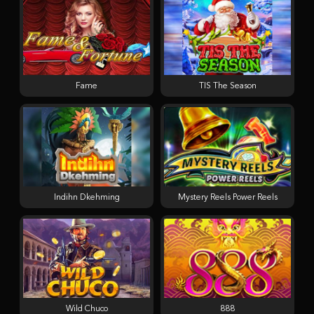
Fame
TIS The Season
Indihn Dkehming
Mystery Reels Power Reels
Wild Chuco
888