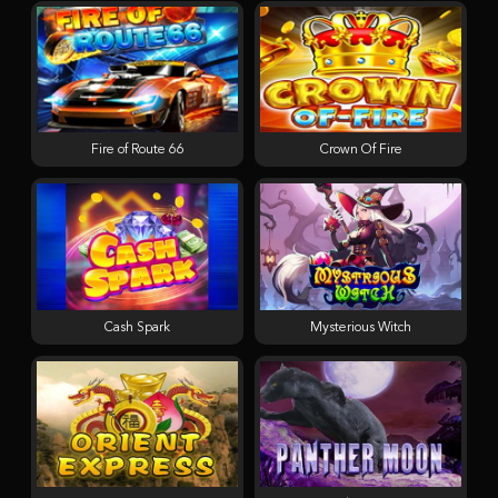
Fire of Route 66
Crown Of Fire
Cash Spark
Mysterious Witch