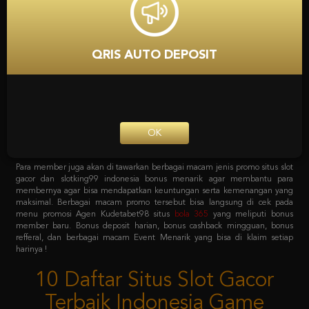
Mempercayai Kudetabet98
Slotking99 Zona Slot Terbaik
QRIS AUTO DEPOSIT
Sebagai agen online terpercaya pastinya semua pecinta taruhan harus
bergabung dengan situs yang tepat. Dengan sistem transaksi deposit dan
withdraw yang super cepat yaitu hanya memakan waktu maksimal 5 menit
saja. Semua transaksi akan diproses oleh sistem
slotking99
bersama
kudetabet98. Pastinya bersama agen Kudetabet Slot juga semua member
akan dipandu langsung oleh costumer service yang aktif 24 jam serta ramah
OK
dan berpengalaman.
Para member juga akan di tawarkan berbagai macam jenis promo situs slot
gacor dan slotking99 indonesia bonus menarik agar membantu para
membernya agar bisa mendapatkan keuntungan serta kemenangan yang
maksimal. Berbagai macam promo tersebut bisa langsung di cek pada
menu promosi Agen Kudetabet98 situs
bola 365
yang meliputi bonus
member baru. Bonus deposit harian, bonus cashback mingguan, bonus
refferal, dan berbagai macam Event Menarik yang bisa di klaim setiap
harinya !
10 Daftar Situs Slot Gacor
Terbaik Indonesia Game