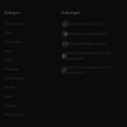
Kategori
Dukungan
Hot Games
wa.me/6282277602113
Slots
https://t.me/kudetabet98
Live Casino
kudetabet98@gmail.com
Race
https://www.facebook.com/ku
detabet98/
Togel
https://www.instagram.com/k
Olahraga
udetabet98_/
Crash Game
Arcade
Poker
E-Sports
Sabung Ayam
Komunitas