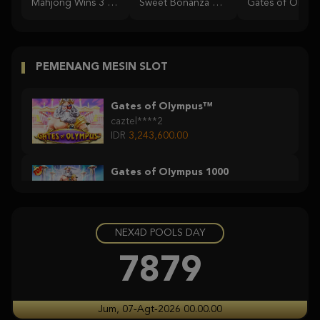
Mahjong Wins 3 – Black Scatter
Sweet Bonanza 2500
PEMENANG MESIN SLOT
Gates of Olympus™
caztel****2
IDR
3,243,600.00
Gates of Olympus 1000
kri****n
IDR
1,866,890.00
NEX4D POOLS DAY
Sweet Bonanza 1000
penabe****k
7879
IDR
1,856,950.00
Sweet Bonanza 1000
Jum, 07-Agt-2026 00.00.00
yay****1