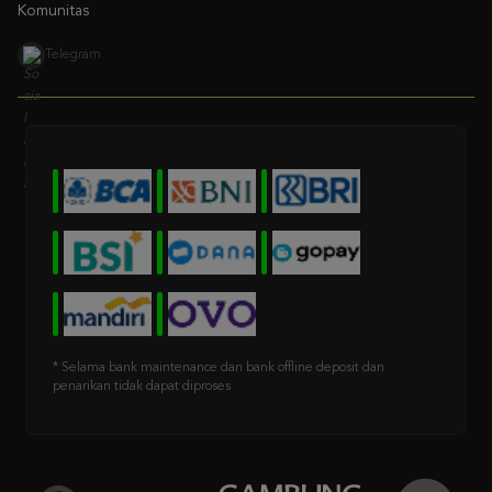
Telegram
* Selama bank maintenance dan bank offline deposit dan
penarikan tidak dapat diproses