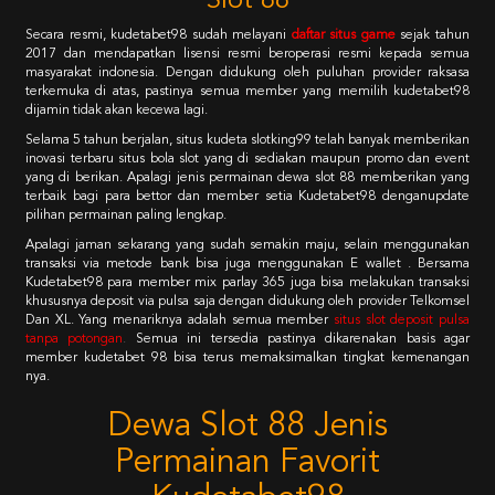
Slot 88
Secara resmi, kudetabet98 sudah melayani
daftar situs game
sejak tahun
2017 dan mendapatkan lisensi resmi beroperasi resmi kepada semua
masyarakat indonesia. Dengan didukung oleh puluhan provider raksasa
terkemuka di atas, pastinya semua member yang memilih kudetabet98
dijamin tidak akan kecewa lagi.
Selama 5 tahun berjalan, situs kudeta slotking99 telah banyak memberikan
inovasi terbaru situs bola slot yang di sediakan maupun promo dan event
yang di berikan. Apalagi jenis permainan dewa slot 88 memberikan yang
terbaik bagi para bettor dan member setia Kudetabet98 denganupdate
pilihan permainan paling lengkap.
Apalagi jaman sekarang yang sudah semakin maju, selain menggunakan
transaksi via metode bank bisa juga menggunakan E wallet . Bersama
Kudetabet98 para member mix parlay 365 juga bisa melakukan transaksi
khususnya deposit via pulsa saja dengan didukung oleh provider Telkomsel
Dan XL. Yang menariknya adalah semua member
situs slot deposit pulsa
tanpa potongan
.
Semua ini tersedia pastinya dikarenakan basis agar
member kudetabet 98 bisa terus memaksimalkan tingkat kemenangan
nya.
Dewa Slot 88 Jenis
Permainan Favorit