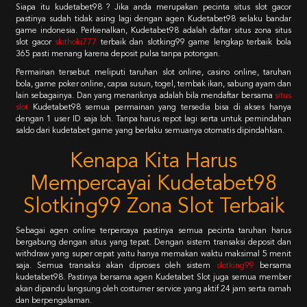
Siapa itu kudetabet98 ? Jika anda merupakan pecinta situs slot gacor
pastinya sudah tidak asing lagi dengan agen Kudetabet98 selaku bandar
game indonesia. Perkenalkan, Kudetabet98 adalah daftar situs zona situs
slot gacor
slothoki777
terbaik dan slotking99 game lengkap terbaik bola
365 pasti menang karena deposit pulsa tanpa potongan.
Permainan tersebut meliputi taruhan slot online, casino online, taruhan
bola, game poker online, capsa susun, togel, tembak ikan, sabung ayam dan
lain sebagainya. Dan yang menariknya adalah bila mendaftar bersama
situs
slot
Kudetabet98 semua permainan yang tersedia bisa di akses hanya
dengan 1 user ID saja loh. Tanpa harus repot lagi serta untuk pemindahan
saldo dari kudetabet game yang berlaku semuanya otomatis dipindahkan.
Kenapa Kita Harus
Mempercayai Kudetabet98
Slotking99 Zona Slot Terbaik
Sebagai agen online terpercaya pastinya semua pecinta taruhan harus
bergabung dengan situs yang tepat. Dengan sistem transaksi deposit dan
withdraw yang super cepat yaitu hanya memakan waktu maksimal 5 menit
saja. Semua transaksi akan diproses oleh sistem
slotking99
bersama
kudetabet98. Pastinya bersama agen Kudetabet Slot juga semua member
akan dipandu langsung oleh costumer service yang aktif 24 jam serta ramah
dan berpengalaman.