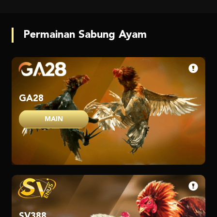
Permainan Sabung Ayam
GA28
MAIN
SV388