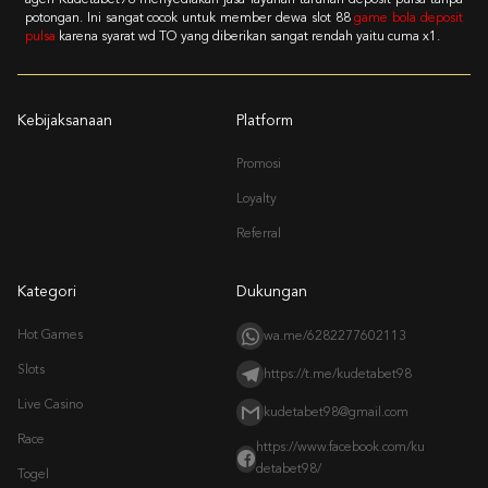
agen Kudetabet98 menyediakan jasa layanan taruhan deposit pulsa tanpa
potongan. Ini sangat cocok untuk member dewa slot 88
game bola deposit
pulsa
karena syarat wd TO yang diberikan sangat rendah yaitu cuma x1.
Kebijaksanaan
Platform
Promosi
Loyalty
Referral
Kategori
Dukungan
Hot Games
wa.me/6282277602113
Slots
https://t.me/kudetabet98
Live Casino
kudetabet98@gmail.com
Race
https://www.facebook.com/ku
detabet98/
Togel