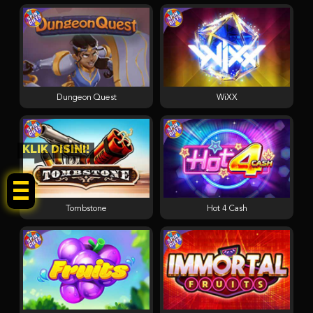
Dungeon Quest
WiXX
KLIK DISINI!
Tombstone
Hot 4 Cash