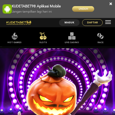
×
KUDETABET98 Aplikasi Mobile
UNDUH
Jangan tampilkan lagi hari ini
MASUK
DAFTAR
HOT GAMES
SLOTS
LIVE CASINO
RACE
;;