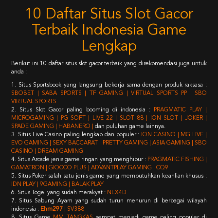
10 Daftar Situs Slot Gacor
Terbaik Indonesia Game
Lengkap
Berikut ini 10 daftar situs slot gacor terbaik yang direkomendasi juga untuk
anda :
1. Situs Sportsbook yang langsung bekerja sama dengan produk raksasa :
SBOBET | SABA SPORTS | TF GAMING | VIRTUAL SPORTS PP | SBO
VIRTUAL SPORTS
2. Situs Slot Gacor paling booming di indonesia :
PRAGMATIC PLAY |
MICROGAMING | PG SOFT | LIVE 22 | SLOT 88 | ION SLOT | JOKER |
SPADE GAMING | HABANERO |
dan puluhan game lainnya.
3. Situs Live Casino paling lengkap dan populer :
ION CASINO | MG LIVE |
EVO GAMING | SEXY BACCARAT | PRETTY GAMING | ASIA GAMING | SBO
CASINO | DREAM GAMING
4. Situs Arcade jenis game ringan yang menghibur :
PRAGMATIC FISHING |
GAMATRON | GIOCCO PLUS | ADVANTPLAY GAMING | CQ9
5. Situs Poker salah satu jenis game yang membutuhkan keahlian khusus :
IDN PLAY | 9GAMING | BALAK PLAY
6. Situs Togel yang sudah merakyat :
NEX4D
7. Situs Sabung Ayam yang sudah turun menurun di berbagai wilayah
indonesia :
Ehm297
| SV388
8. Situs Game
MM TANGKAS
sempat menjadi game paling populer di