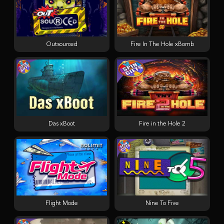
Outsourced
Fire In The Hole xBomb
Das xBoot
Fire in the Hole 2
Flight Mode
Nine To Five