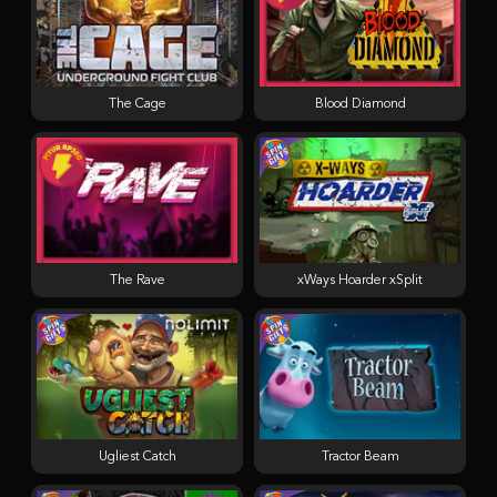
The Cage
Blood Diamond
The Rave
xWays Hoarder xSplit
Ugliest Catch
Tractor Beam