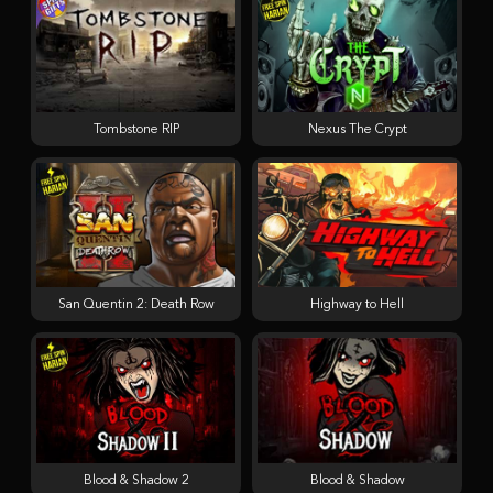
Tombstone RIP
Nexus The Crypt
San Quentin 2: Death Row
Highway to Hell
Blood & Shadow 2
Blood & Shadow