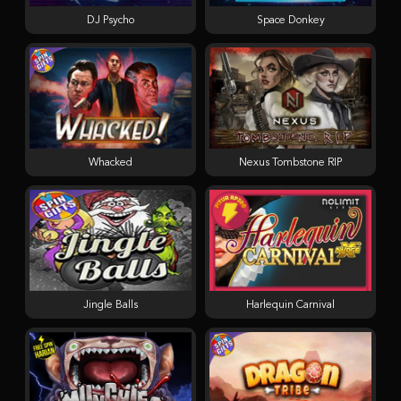
DJ Psycho
Space Donkey
Whacked
Nexus Tombstone RIP
Jingle Balls
Harlequin Carnival