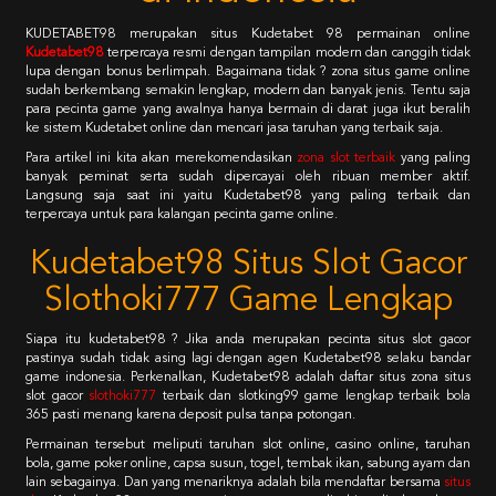
KUDETABET98 merupakan situs Kudetabet 98 permainan online
Kudetabet98
terpercaya resmi dengan tampilan modern dan canggih tidak
lupa dengan bonus berlimpah. Bagaimana tidak ? zona situs game online
sudah berkembang semakin lengkap, modern dan banyak jenis. Tentu saja
para pecinta game yang awalnya hanya bermain di darat juga ikut beralih
ke sistem Kudetabet online dan mencari jasa taruhan yang terbaik saja.
Para artikel ini kita akan merekomendasikan
zona slot terbaik
yang paling
banyak peminat serta sudah dipercayai oleh ribuan member aktif.
Langsung saja saat ini yaitu Kudetabet98 yang paling terbaik dan
terpercaya untuk para kalangan pecinta game online.
Kudetabet98 Situs Slot Gacor
Slothoki777 Game Lengkap
Siapa itu kudetabet98 ? Jika anda merupakan pecinta situs slot gacor
pastinya sudah tidak asing lagi dengan agen Kudetabet98 selaku bandar
game indonesia. Perkenalkan, Kudetabet98 adalah daftar situs zona situs
slot gacor
slothoki777
terbaik dan slotking99 game lengkap terbaik bola
365 pasti menang karena deposit pulsa tanpa potongan.
Permainan tersebut meliputi taruhan slot online, casino online, taruhan
bola, game poker online, capsa susun, togel, tembak ikan, sabung ayam dan
lain sebagainya. Dan yang menariknya adalah bila mendaftar bersama
situs