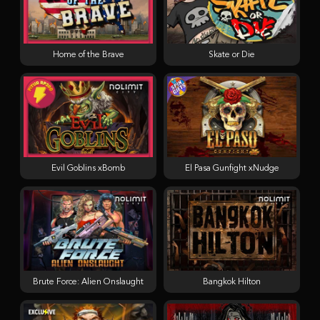
Home of the Brave
Skate or Die
Evil Goblins xBomb
El Pasa Gunfight xNudge
Brute Force: Alien Onslaught
Bangkok Hilton