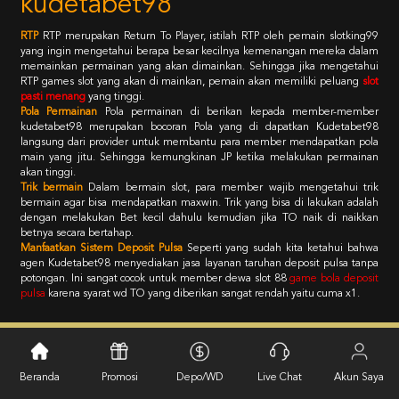
kudetabet98
RTP
RTP merupakan Return To Player, istilah RTP oleh pemain slotking99
yang ingin mengetahui berapa besar kecilnya kemenangan mereka dalam
memainkan permainan yang akan dimainkan. Sehingga jika mengetahui
RTP games slot yang akan di mainkan, pemain akan memiliki peluang
slot
pasti menang
yang tinggi.
Pola Permainan
Pola permainan di berikan kepada member-member
kudetabet98 merupakan bocoran Pola yang di dapatkan Kudetabet98
langsung dari provider untuk membantu para member mendapatkan pola
main yang jitu. Sehingga kemungkinan JP ketika melakukan permainan
akan tinggi.
Trik bermain
Dalam bermain slot, para member wajib mengetahui trik
bermain agar bisa mendapatkan maxwin. Trik yang bisa di lakukan adalah
dengan melakukan Bet kecil dahulu kemudian jika TO naik di naikkan
betnya secara bertahap.
Manfaatkan Sistem Deposit Pulsa
Seperti yang sudah kita ketahui bahwa
agen Kudetabet98 menyediakan jasa layanan taruhan deposit pulsa tanpa
potongan. Ini sangat cocok untuk member dewa slot 88
game bola deposit
pulsa
karena syarat wd TO yang diberikan sangat rendah yaitu cuma x1.
Kebijaksanaan
Platform
Beranda
Promosi
Depo/WD
Live Chat
Akun Saya
Promosi