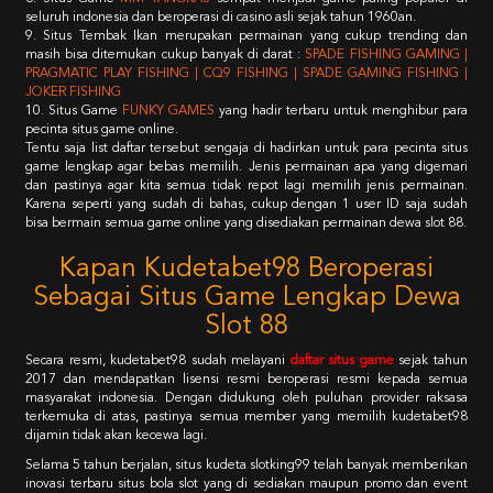
seluruh indonesia dan beroperasi di casino asli sejak tahun 1960an.
9. Situs Tembak Ikan merupakan permainan yang cukup trending dan
masih bisa ditemukan cukup banyak di darat :
SPADE FISHING GAMING |
PRAGMATIC PLAY FISHING | CQ9 FISHING | SPADE GAMING FISHING |
JOKER FISHING
10. Situs Game
FUNKY GAMES
yang hadir terbaru untuk menghibur para
pecinta situs game online.
Tentu saja list daftar tersebut sengaja di hadirkan untuk para pecinta situs
game lengkap agar bebas memilih. Jenis permainan apa yang digemari
dan pastinya agar kita semua tidak repot lagi memilih jenis permainan.
Karena seperti yang sudah di bahas, cukup dengan 1 user ID saja sudah
bisa bermain semua game online yang disediakan permainan dewa slot 88.
Kapan Kudetabet98 Beroperasi
Sebagai Situs Game Lengkap Dewa
Slot 88
Secara resmi, kudetabet98 sudah melayani
daftar situs game
sejak tahun
2017 dan mendapatkan lisensi resmi beroperasi resmi kepada semua
masyarakat indonesia. Dengan didukung oleh puluhan provider raksasa
terkemuka di atas, pastinya semua member yang memilih kudetabet98
dijamin tidak akan kecewa lagi.
Selama 5 tahun berjalan, situs kudeta slotking99 telah banyak memberikan
inovasi terbaru situs bola slot yang di sediakan maupun promo dan event