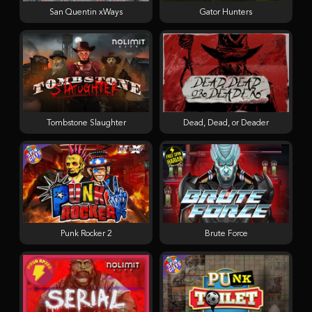
San Quentin xWays
Gator Hunters
Tombstone Slaughter
Dead, Dead, or Deader
Punk Rocker 2
Brute Force