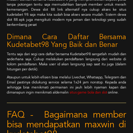
tanpa potongan tentu saja memudahkan banyak member untuk meraih
kemenangan. Dewa slot 88 link alternatif nya cukup akses ke situs
kudetabet 98 saja maka kita sudah bisa akses secara mudah. Sistem dewa
slot 88 apk juga mengikuti modern nya jaman dan teknologi yang sudah
berkembang pesat
Dimana Cara Daftar Bersama
Kudetabet98 Yang Baik dan Benar
Tentu saja dari segi cara daftar bersama Kudetabet98 sangatlah mudah dan
sederhana saja. Cukup melakukan pendaftaran langsung dari website di
kolom pendaftaran. Maka user id akan langsung siap saat itu juga (dalam
hitungan per detik).
Ataupun untuk lebih efisien bisa melalui Livechat, Whatsapp, Telegram dan
Email pastinya didukung service selama 1x24 jam nonstop. Kepada anda
sehingga bisa menikmati permainan ini jauh lebih nyaman kapan dan
dimanapun ingin menikmati aldernalin
situs game bola dan slot
online.
FAQ - Bagaimana member
bisa mendapatkan maxwin di