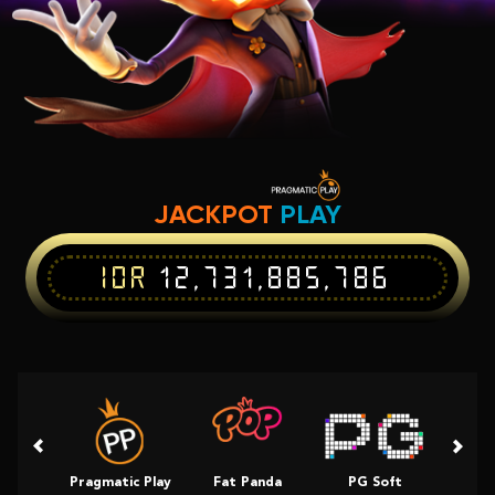
JACKPOT
PLAY
IDR
12,731,885,786
Pragmatic Play
Fat Panda
PG Soft
Slot