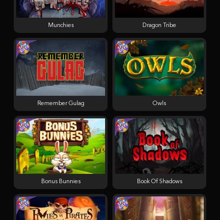
Munchies
Dragon Tribe
Remember Gulag
Owls
Bonus Bunnies
Book Of Shadows