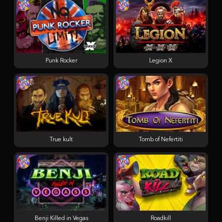
Punk Rocker
Legion X
True kult
Tomb of Nefertiti
Benji Killed in Vegas
Roadkill