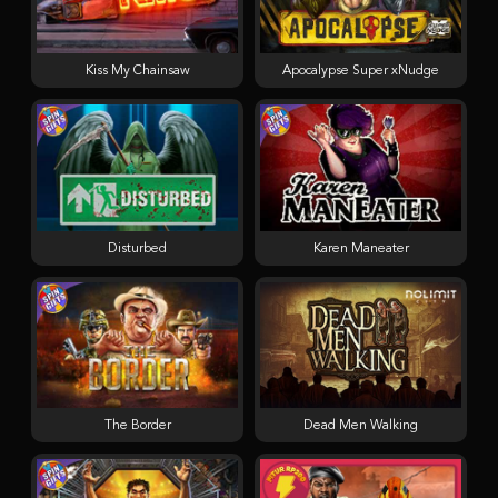
Kiss My Chainsaw
Apocalypse Super xNudge
Disturbed
Karen Maneater
The Border
Dead Men Walking