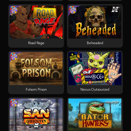
Road Rage
Beheaded
Folsom Prison
Nexus Outsourced