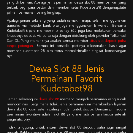
yang di berikan. Apalagi jenis permainan dewa slot 88 memberikan yang
terbaik bagi para bettor dan member setia Kudetabet98 denganupdate
pilihan permainan paling lengkap.
Apalagi jaman sekarang yang sudah semakin maju, selain menggunakan
transaksi via metode bank bisa juga menggunakan E wallet . Bersama
Kudetabet98 para member mix parlay 365 juga bisa melakukan transaksi
khususnya deposit via pulsa saja dengan didukung oleh provider Telkomsel
Dan XL. Yang menariknya adalah semua member
situs slot deposit pulsa
tanpa potongan
.
Semua ini tersedia pastinya dikarenakan basis agar
member kudetabet 98 bisa terus memaksimalkan tingkat kemenangan
nya.
Dewa Slot 88 Jenis
Permainan Favorit
Kudetabet98
Jaman sekarang ini
dewa slot 88
memang menjadi permainan yang sudah
mendominasi. Bagaimana tidak, jenis permainan ini memberikan layanan
dewa slot 88 login sistem paling mudah untuk dicoba. Dengan primadona
permainan favoritnya adalah slot 88 yang menjadi barisan kedua setelah
pragmatic play.
Tidak tanggung, untuk sistem dewa slot 88 deposit pulsa juga sangat
mudah. Bahkan bersama Kudetabet98 yang mempromosikan deposit pulsa