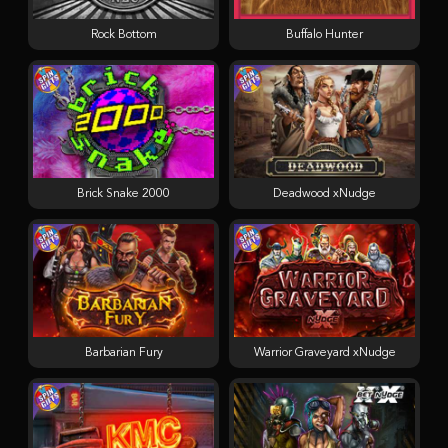
Rock Bottom
Buffalo Hunter
Brick Snake 2000
Deadwood xNudge
Barbarian Fury
Warrior Graveyard xNudge