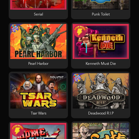
Serial
Punk Toilet
Pearl Harbor
Kenneth Must Die
Tsar Wars
Deadwood R.I.P