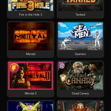
Fire in the Hole 3
Tanked
Mental
Seamen
Mental 2
Dead Canary