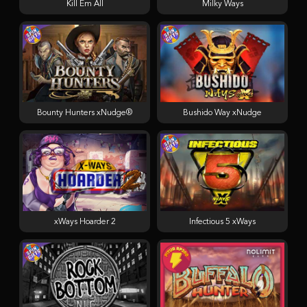
Kill Em All
Milky Ways
Bounty Hunters xNudge®
Bushido Way xNudge
xWays Hoarder 2
Infectious 5 xWays