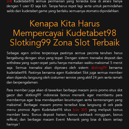
slot
Kudetabet98 semua permainan yang tersedia bisa di akses hanya
dengan 1 user ID saja loh. Tanpa harus repot lagi serta untuk pemindahan
saldo dari kudetabet game yang berlaku semuanya otomatis dipindahkan.
Kenapa Kita Harus
Mempercayai Kudetabet98
Slotking99 Zona Slot Terbaik
Sebagai agen online terpercaya pastinya semua pecinta taruhan harus
bergabung dengan situs yang tepat. Dengan sistem transaksi deposit dan
withdraw yang super cepat yaitu hanya memakan waktu maksimal 5 menit
saja. Semua transaksi akan diproses oleh sistem
slotking99
bersama
kudetabet98. Pastinya bersama agen Kudetabet Slot juga semua member
akan dipandu langsung oleh costumer service yang aktif 24 jam serta ramah
dan berpengalaman.
Para member juga akan di tawarkan berbagai macam jenis promo situs slot
gacor dan slotking99 indonesia bonus menarik agar membantu para
membernya agar bisa mendapatkan keuntungan serta kemenangan yang
maksimal. Berbagai macam promo tersebut bisa langsung di cek pada
menu promosi Agen Kudetabet98 situs
bola 365
yang meliputi bonus
member baru. Bonus deposit harian, bonus cashback mingguan, bonus
refferal, dan berbagai macam Event Menarik yang bisa di klaim setiap
harinya !