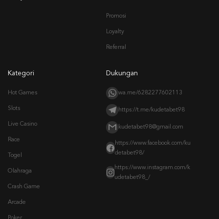
Promosi
Loyalty
Referral
Kategori
Dukungan
Hot Games
wa.me/6282277602113
Slots
https://t.me/kudetabet98
Live Casino
kudetabet98@gmail.com
Race
https://www.facebook.com/ku
detabet98/
Togel
https://www.instagram.com/k
Olahraga
udetabet98_/
Crash Game
Arcade
Poker