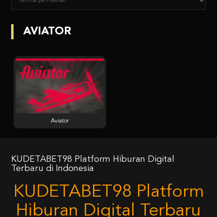
AVIATOR
Aviator
KUDETABET98 Platform Hiburan Digital
Terbaru di Indonesia
KUDETABET98 Platform
Hiburan Digital Terbaru