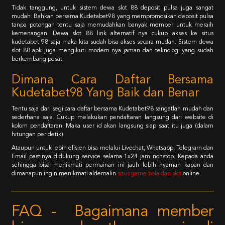
Tidak tanggung, untuk sistem dewa slot 88 deposit pulsa juga sangat
mudah. Bahkan bersama Kudetabet98 yang mempromosikan deposit pulsa
tanpa potongan tentu saja memudahkan banyak member untuk meraih
kemenangan. Dewa slot 88 link alternatif nya cukup akses ke situs
kudetabet 98 saja maka kita sudah bisa akses secara mudah. Sistem dewa
slot 88 apk juga mengikuti modern nya jaman dan teknologi yang sudah
berkembang pesat
Dimana Cara Daftar Bersama
Kudetabet98 Yang Baik dan Benar
Tentu saja dari segi cara daftar bersama Kudetabet98 sangatlah mudah dan
sederhana saja. Cukup melakukan pendaftaran langsung dari website di
kolom pendaftaran. Maka user id akan langsung siap saat itu juga (dalam
hitungan per detik).
Ataupun untuk lebih efisien bisa melalui Livechat, Whatsapp, Telegram dan
Email pastinya didukung service selama 1x24 jam nonstop. Kepada anda
sehingga bisa menikmati permainan ini jauh lebih nyaman kapan dan
dimanapun ingin menikmati aldernalin
situs game bola dan slot
online.
FAQ - Bagaimana member