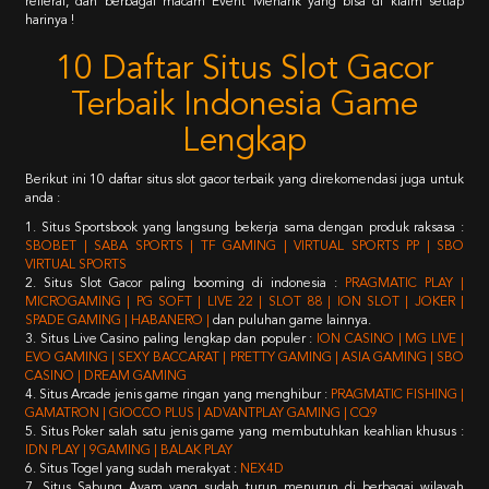
refferal, dan berbagai macam Event Menarik yang bisa di klaim setiap
harinya !
10 Daftar Situs Slot Gacor
Terbaik Indonesia Game
Lengkap
Berikut ini 10 daftar situs slot gacor terbaik yang direkomendasi juga untuk
anda :
1. Situs Sportsbook yang langsung bekerja sama dengan produk raksasa :
SBOBET | SABA SPORTS | TF GAMING | VIRTUAL SPORTS PP | SBO
VIRTUAL SPORTS
2. Situs Slot Gacor paling booming di indonesia :
PRAGMATIC PLAY |
MICROGAMING | PG SOFT | LIVE 22 | SLOT 88 | ION SLOT | JOKER |
SPADE GAMING | HABANERO |
dan puluhan game lainnya.
3. Situs Live Casino paling lengkap dan populer :
ION CASINO | MG LIVE |
EVO GAMING | SEXY BACCARAT | PRETTY GAMING | ASIA GAMING | SBO
CASINO | DREAM GAMING
4. Situs Arcade jenis game ringan yang menghibur :
PRAGMATIC FISHING |
GAMATRON | GIOCCO PLUS | ADVANTPLAY GAMING | CQ9
5. Situs Poker salah satu jenis game yang membutuhkan keahlian khusus :
IDN PLAY | 9GAMING | BALAK PLAY
6. Situs Togel yang sudah merakyat :
NEX4D
7. Situs Sabung Ayam yang sudah turun menurun di berbagai wilayah