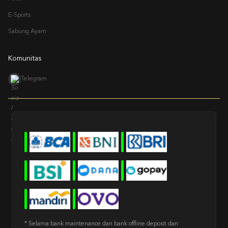
E-Sports
Sabung Ayam
Komunitas
Telegram
* Selama bank maintenance dan bank offline deposit dan