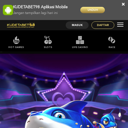
×
KUDETABET98 Aplikasi Mobile
UNDUH
Jangan tampilkan lagi hari ini
MASUK
DAFTAR
HOT GAMES
SLOTS
LIVE CASINO
RACE
;;