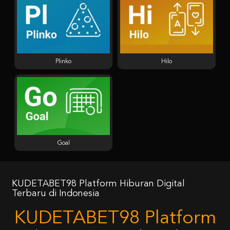
Plinko
Hilo
Goal
KUDETABET98 Platform Hiburan Digital
Terbaru di Indonesia
KUDETABET98 Platform