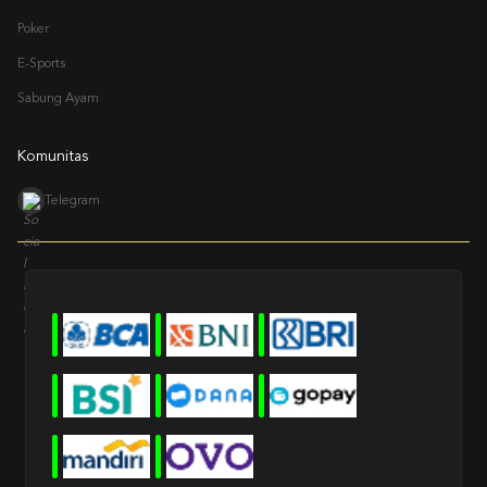
Poker
E-Sports
Sabung Ayam
Komunitas
Telegram