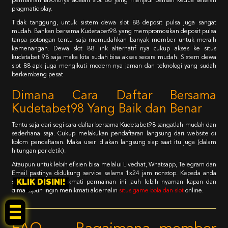
permainan favoritnya adalah slot 88 yang menjadi barisan kedua setelah
pragmatic play.
Tidak tanggung, untuk sistem dewa slot 88 deposit pulsa juga sangat
mudah. Bahkan bersama Kudetabet98 yang mempromosikan deposit pulsa
tanpa potongan tentu saja memudahkan banyak member untuk meraih
kemenangan. Dewa slot 88 link alternatif nya cukup akses ke situs
kudetabet 98 saja maka kita sudah bisa akses secara mudah. Sistem dewa
slot 88 apk juga mengikuti modern nya jaman dan teknologi yang sudah
berkembang pesat
Dimana Cara Daftar Bersama
Kudetabet98 Yang Baik dan Benar
Tentu saja dari segi cara daftar bersama Kudetabet98 sangatlah mudah dan
sederhana saja. Cukup melakukan pendaftaran langsung dari website di
kolom pendaftaran. Maka user id akan langsung siap saat itu juga (dalam
hitungan per detik).
Ataupun untuk lebih efisien bisa melalui Livechat, Whatsapp, Telegram dan
Email pastinya didukung service selama 1x24 jam nonstop. Kepada anda
KLIK DISINI!
sehingga bisa menikmati permainan ini jauh lebih nyaman kapan dan
dimanapun ingin menikmati aldernalin
situs game bola dan slot
online.