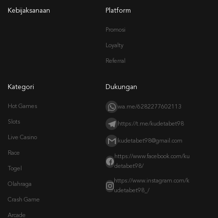
Kebijaksanaan
Platform
Promosi
Loyalty
Referral
Kategori
Dukungan
Hot Games
wa.me/6282277602113
Slots
https://t.me/kudetabet98
Live Casino
kudetabet98@gmail.com
Race
https://www.facebook.com/ku
detabet98/
Togel
https://www.instagram.com/k
Olahraga
udetabet98_/
Crash Game
Arcade