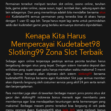
Permainan tersebut meliputi taruhan slot online, casino online, taruhan
bola, game poker online, capsa susun, togel, tembak ikan, sabung ayam dan
lain sebagainya. Dan yang menariknya adalah bila mendaftar bersama
situs
slot
Kudetabet98 semua permainan yang tersedia bisa di akses hanya
dengan 1 user ID saja loh. Tanpa harus repot lagi serta untuk pemindahan
saldo dari kudetabet game yang berlaku semuanya otomatis dipindahkan.
Kenapa Kita Harus
Mempercayai Kudetabet98
Slotking99 Zona Slot Terbaik
Sebagai agen online terpercaya pastinya semua pecinta taruhan harus
bergabung dengan situs yang tepat. Dengan sistem transaksi deposit dan
withdraw yang super cepat yaitu hanya memakan waktu maksimal 5 menit
saja. Semua transaksi akan diproses oleh sistem
slotking99
bersama
kudetabet98. Pastinya bersama agen Kudetabet Slot juga semua member
akan dipandu langsung oleh costumer service yang aktif 24 jam serta ramah
dan berpengalaman.
Para member juga akan di tawarkan berbagai macam jenis promo situs slot
gacor dan slotking99 indonesia bonus menarik agar membantu para
membernya agar bisa mendapatkan keuntungan serta kemenangan yang
maksimal. Berbagai macam promo tersebut bisa langsung di cek pada
menu promosi Agen Kudetabet98 situs
bola 365
yang meliputi bonus