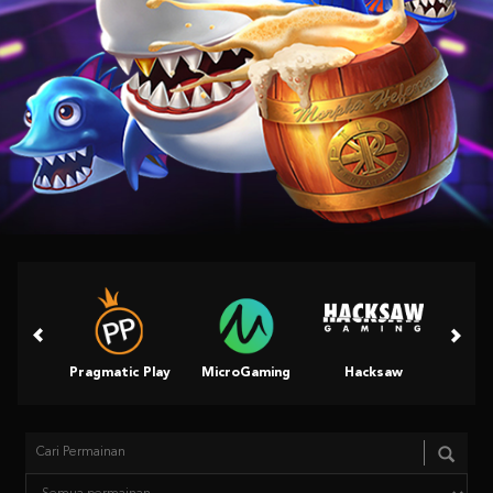
Pragmatic Play
MicroGaming
Hacksaw
King